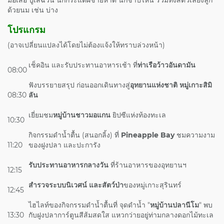
ด้วยนม เช่น บ่าง
โปรแกรม
(อาจเปลี่ยนแปลงได้โดยไม่ต้องแจ้งให้ทราบล่วงหน้า)
เช็คอิน และรับประทานอาหารเช้า ที่
ท่าเรือว้าวอันดามัน
08:00
ฟังบรรยายสรุป ก่อนออกเดินทางสู่
อุทยานแห่งชาติ หมู่เกาะสิมิ
08:30
ลัน
เยี่ยมชม
หมู่บ้านชาวมอแกน
ยิปซีแห่งท้องทะเล
10:30
กิจกรรมดำน้ำตื้น (สนอกลิ้ง) ที่
Pineapple Bay
ชมความงาม
11:20
ของฝูงปลา และปะการัง
รับประทานอาหารกลางวัน
ที่ร้านอาหารของอุทยานฯ
12:15
สำรวจระบบนิเวศน์ และสัตว์ป่า
ของหมู่เกาะสุรินทร์
12:45
ไฮไลท์ของกิจกรรมดำน้ำตื้นที่ จุดดำน้ำ "
หมู่บ้านปลานีโม
" พบ
13:30
กับฝูงปลาการ์ตูนสีส้มสดใส แหวกว่ายอยู่ท่ามกลางดอกไม้ทะเล