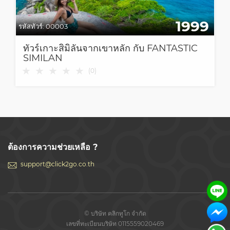
1999
รหัสทัวร์:
00003
ทัวร์เกาะสิมิลันจากเขาหลัก กับ FANTASTIC
SIMILAN
★
★
★
★
★
(
0
)
ต้องการความช่วยเหลือ ?
support@click2go.co.th
© บริษัท คลิกทูโก จำกัด
เลขที่ทะเบียนบริษัท 0115559020469