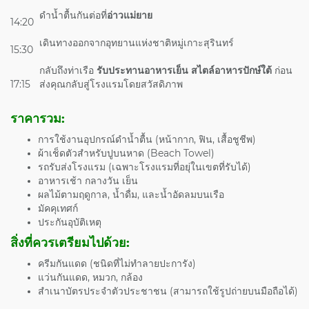
ดำน้ำตื้นกันต่อที่
อ่าวแม่ยาย
14:20
เดินทางออกจากอุทยานแห่งชาติหมู่เกาะสุรินทร์
15:30
กลับถึงท่าเรือ
รับประทานอาหารเย็น สไตล์อาหารปักษ์ใต้
ก่อน
17:15
ส่งคุณกลับสู่โรงแรมโดยสวัสดิภาพ
ราคารวม:
การใช้งานอุปกรณ์ดำน้ำตื้น (หน้ากาก, ฟิน, เสื้อชูชีพ)
ผ้าเช็ดตัวสำหรับปูบนหาด (Beach Towel)
รถรับส่งโรงแรม (เฉพาะโรงแรมที่อยุ่ในเขตที่รับได้)
อาหารเช้า กลางวัน เย็น
ผลไม้ตามฤดูกาล, น้ำดื่ม, และน้ำอัดลมบนเรือ
มัคคุเทศก์
ประกันอุบัติเหตุ
สิ่งที่ควรเตรียมไปด้วย:
ครีมกันแดด (ชนิดที่ไม่ทำลายปะการัง)
แว่นกันแดด, หมวก, กล้อง
สำเนาบัตรประจำตัวประชาชน (สามารถใช้รูปถ่ายบนมือถือได้)