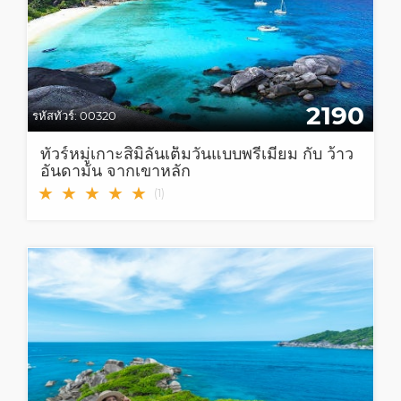
2190
รหัสทัวร์:
00320
ทัวร์หมู่เกาะสิมิลันเต็มวันแบบพรีเมี่ยม กับ ว้าว
อันดามัน จากเขาหลัก
★
★
★
★
★
(
1
)