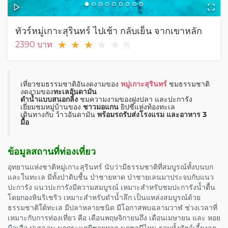
ทัวร์หมู่เกาะสุรินทร์ ไปเช้า กลับเย็น จากเขาหลัก
★
★
★
★
★
2390
บาท
(
1
)
เที่ยวชมธรรมชาติอันงดงามของ
หมู่เกาะสุรินทร์
ชมธรรมชาติ
งดงามของ
ทะเลอันดามัน
ดำน้ำแบบสนอกลิ้ง
ชมความงามของฝูงปลา และปะการัง
เยี่ยมชมหมู่บ้านของ
ชาวมอแกน
ยิปซีแห่งท้องทะเล
เดินทางกับ ว้าวอันดามัน
พร้อมรถรับส่งโรงแรม และอาหาร 3
มื้อ
ข้อมูลสถานที่ท่องเที่ยว
อุทยานแห่งชาติหมู่เกาะสุรินทร์ นับว่ามีธรรมชาติที่สมบูรณ์ทั้งบนบก
และในทะเล มีทั้งป่าดิบชื้น ป่าชายหาด ป่าชายเลนมาประจบกับแนว
ปะการัง แนวปะการังมีความสมบูรณ์ เหมาะสำหรับชมปะการังน้ำตื้น
โดยกองหินริเชริว เหมาะสำหรับดำน้ำลึก เป็นแหล่งสมบูรณ์ด้วย
ธรรมชาติใต้ทะเล มีปลาหลายชนิด มีโอกาสพบฉลามวาฬ ช่วงเวลาที่
เหมาะกับการท่องเที่ยว คือ เดือนพฤษจิกายนถึง เดือนเมษายน และ หอย
มือเสือ ปูเสฉวน นกกระแตผีชายหาด นกชาปีไหน รวมทั้งสัตว์เลี้ยงลูก