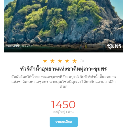
ชุมพร
รหัสทัวร์:
00372
★
★
★
★
★
(
8
)
ทัวร์ดำน้ำอุทยานแห่งชาติหมู่เกาะชุมพร
สัมผัสโลกใต้น้ำของทะเลชุมพรที่ยังสมบูรณ์ กับทัวร์ดำน้ำตื้นอุทยาน
แห่งชาติทางทะเลชุมพร หากคุณโชคดีคุณจะได้พบกับฉลามวาฬอีก
ด้วย!
1450
ต่อผู้ใหญ่ 1 ท่าน
รายละเอียด