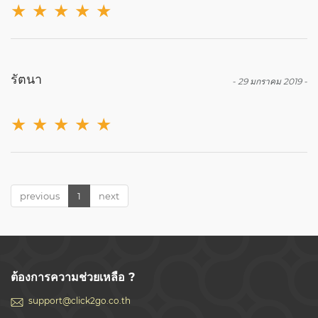
★
★
★
★
★
รัตนา
-
29 มกราคม 2019
-
★
★
★
★
★
previous
1
next
ต้องการความช่วยเหลือ ?
support@click2go.co.th