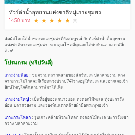
ทัวร์ดำน้ำอุทยานแห่งชาติหมู่เกาะชุมพร
★
★
★
★
★
1450
บาท
(
8
)
สัมผัสโลกใต้น้ำของทะเลชุมพรที่ยังสมบูรณ์ กับทัวร์ดำน้ำตื้นอุทยาน
แห่งชาติทางทะเลชุมพร หากคุณโชคดีคุณจะได้พบกับฉลามวาฬอีก
ด้วย!
โปรแกรม (ทริปวันคี่)
เกาะง่ามน้อย
: ชมความหลากหลายของสัตว์ทะเล ปลาสวยงาม ห่าง
จากเกาะไม่ไกลจะมีเรือหลวงปราบ741วางอยู่ใต้ทะเล และอาจเจอเจ้า
ยักษ์ใหญ่ใจดีฉลามวาฬมาให้เห็น
เกาะง่ามใหญ่
: เป็นที่อยู่ของนกนางแอ่น ดงดอกไม้ทะเล ทุ่งปะการัง
อ่อน ปลาสวยงาม และร่องหินแตกคล้ายฝ่ามือพระพุทธเจ้า
เกาะกระโหลก
: รูปเกาะคล้ายหัวกะโหลก ดงดอกไม้ทะเล ปะการังเขา
กวาง ปลาสวยงาม